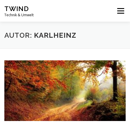
Zum
TWIND
Inhalt
Menü
springen
Technik & Umwelt
STARTSEITE
UMWELTSCHUTZ
AUTOR:
KARLHEINZ
LEBEN OHNE PLASTIK – CHALLENGE