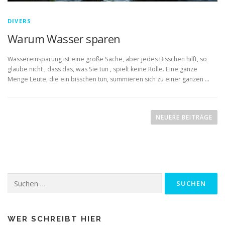
DIVERS
Warum Wasser sparen
Wassereinsparung ist eine große Sache, aber jedes Bisschen hilft, so
glaube nicht , dass das, was Sie tun , spielt keine Rolle. Eine ganze
Menge Leute, die ein bisschen tun, summieren sich zu einer ganzen …
B
e
NEUERE BEITRÄGE
i
t
r
a
Suchen
g
nach:
s
n
a
WER SCHREIBT HIER