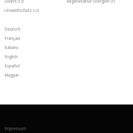
Divers
Regenerative Energien
(12)
(7)
Umweltschutz
(12)
Deutsch
Français
Italiano
English
Español
Magyar
Impressum